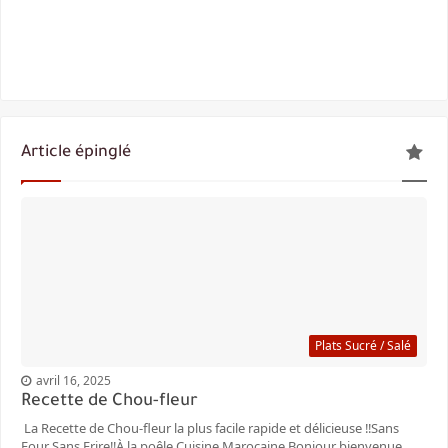
Article épinglé
Plats Sucré / Salé
avril 16, 2025
Recette de Chou-fleur
La Recette de Chou-fleur la plus facile rapide et délicieuse ‼️Sans
Four Sans Frire‼️À la poêle Cuisine Marocaine Bonjour bienvenue