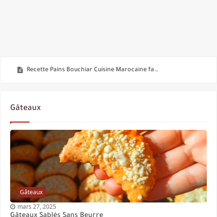
Recette de Chou-fleur
Recette Pains Bouchiar Cuisine Marocaine faciles
Gâteaux Sablés Sans Beurre
Gâteau orange banane tellement bon
Gâteaux
Gâteaux Noix de Coco Doré aux Caramel
Gâteaux aux Dattes
Recette Pains Turque Farcis Faciles Rapides à la poêle
Gâteau Aïd Facile Rapide tellement Bons !
Pains Farcis Facile Rapide à la poêle
Gâteaux
Idées Recettes Faciles Rapides Sans Cuisson au Four
mars 27, 2025
Gâteaux Sablés Sans Beurre