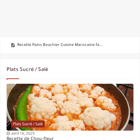
Recette de Chou-fleur
Recette Pains Bouchiar Cuisine Marocaine faciles
Gâteaux Sablés Sans Beurre
Gâteau orange banane tellement bon
Plats Sucré / Salé
Gâteaux Noix de Coco Doré aux Caramel
Gâteaux aux Dattes
Recette Pains Turque Farcis Faciles Rapides à la poêle
Gâteau Aïd Facile Rapide tellement Bons !
Pains Farcis Facile Rapide à la poêle
Plats Sucré / Salé
Idées Recettes Faciles Rapides Sans Cuisson au Four
avril 16, 2025
Recette de Chou-fleur