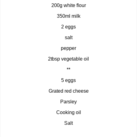
200g white flour
350ml milk
2 eggs
salt
pepper
2tbsp vegetable oil
**
5 eggs
Grated red cheese
Parsley
Cooking oil
Salt