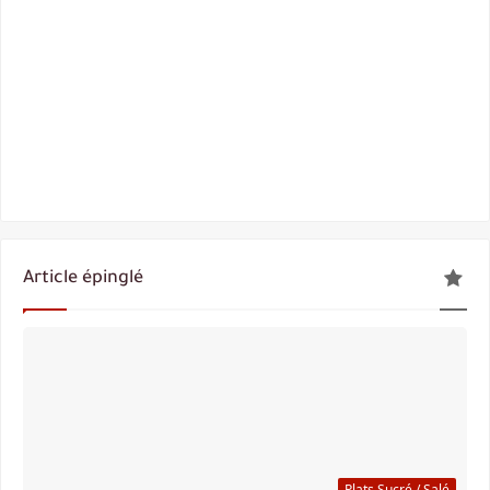
Article épinglé
Plats Sucré / Salé