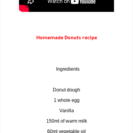
Homemade Donuts recipe
Ingredients
Donut dough
1 whole egg
Vanilla
150ml of warm milk
60ml vegetable oil