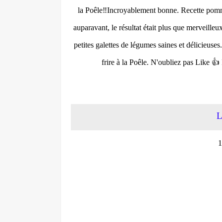
la Poêle‼️Incroyablement bonne. Recette pomme d
auparavant, le résultat était plus que merveilleu
petites galettes de légumes saines et délicieus
frire à la Poêle. N'oubliez pas Like 👍
L
1