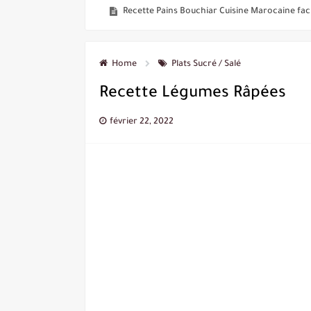
Gâteaux Sablés Sans Beurre
Gâteau orange banane tellement bon
Home
Plats Sucré / Salé
Gâteaux Noix de Coco Doré aux Caramel
Recette Légumes Râpées
Gâteaux aux Dattes
février 22, 2022
Recette Pains Turque Farcis Faciles Rapides à 
Gâteau Aïd Facile Rapide tellement Bons !
Pains Farcis Facile Rapide à la poêle
Idées Recettes Faciles Rapides Sans Cuisson a