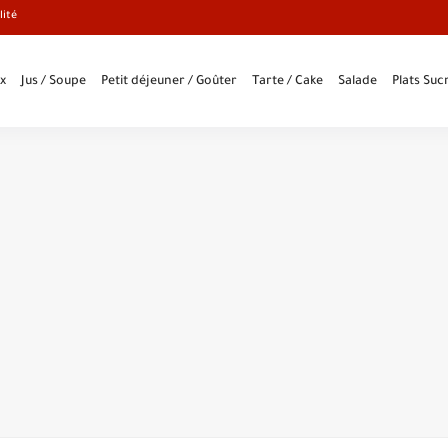
lité
x
Jus / Soupe
Petit déjeuner / Goûter
Tarte / Cake
Salade
Plats Sucr
les