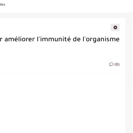
les
r améliorer l'immunité de l'organisme
la poêle
(0)
u Four