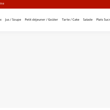
lité
x
Jus / Soupe
Petit déjeuner / Goûter
Tarte / Cake
Salade
Plats Sucr