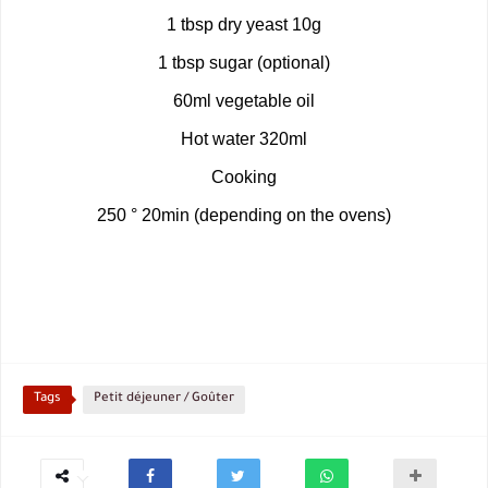
1 tbsp dry yeast 10g
1 tbsp sugar (optional)
60ml vegetable oil
Hot water 320ml
Cooking
250 ° 20min (depending on the ovens)
Tags
Petit déjeuner / Goûter