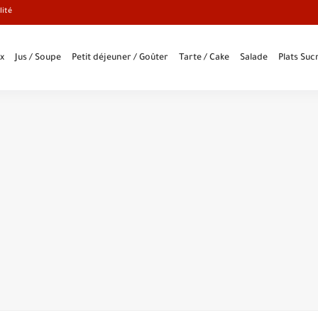
lité
x
Jus / Soupe
Petit déjeuner / Goûter
Tarte / Cake
Salade
Plats Sucr
les