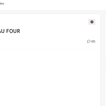
AU FOUR
(0)
la poêle
u Four