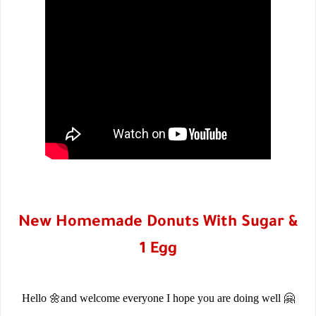
New Homemade Donuts With Sugar &
1 Egg
Hello 🌼and welcome everyone I hope you are doing well 🤗